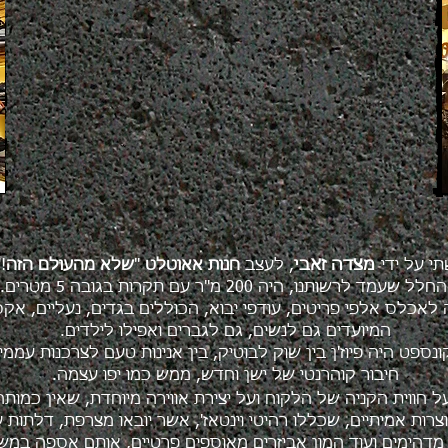
מצדה זאבי
י על ידי
, לעצב
חנות אאוטלט
"
שלא מהעולם הזה
",
החלל שעמד לרשותנו, היה 200 מ"ר עם תקרות בגובה 5 מטרים.
לאכלס אלפי פריטים, עודפי יבוא, הכוללים
בגדים, נעליים, אקס
המיועדים גם לנשים, גם לגברים ואפילו לילדים.
נספט היה פיוז'ן בין שוק לבוטיק, בין אנינות טעם לצרכנות עממי
חיבור קוהרנטי של ישן וחדש,
ממש כמו יפו עצמה.
חווית הקניה של הלקוח ועל יצירת אווירה מיוחדת, שאין כמות
רות אמיתיים, שכללו רהיטי וינטאז', אשר יובאו מצרפת, דלתות ע
מדהימים ועוד המון אביזרים מאוספים פרטיים, אותם אספה במש