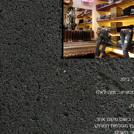
!
ביפו.
סוריז... ומה לא?!
ת,
ה בשום מקום אחר.
ץ מגולפות ממרוקו,
ך השנים.