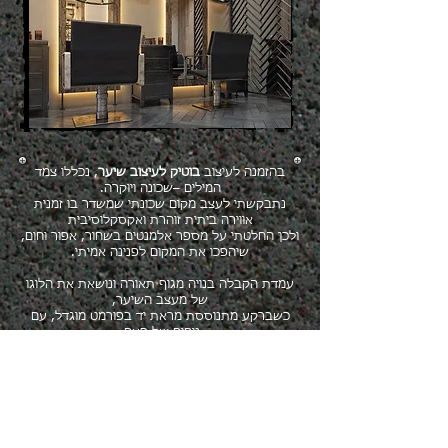
בהזמנה לעיצוב
בוטיק לעיצוב שיער
, נכללו צמד
המילים –שכונה ויוקרה.
נתבקשתי לעצב מקום שכונתי שמשדר בו זמנית
אווירה ביתית זוהרת ואקסקלוסיבית
ולכן החלטתי על מספר אלמנטים בשחור, אפור וחום,
שיהפכו את המקום לפנינה אמיתי.
עמדת הקבלה בנויה מגוף תאורה ונושאת את הלוגו
של מעצב השיער,
כשברקע מתנוססת מראת יד בפורמט מוגדל, עם
ניחוח של פעם.
ממול, בתלייה סימטרית הדוקה, מתנוססים פורטרטים
של לקוחות המספרה,
המעניקים לקיר צבעוניות ותוכן.
במרכז הבוטיק עומדות שש עמדות תספורת, כאשר
ממולן ניצבות מראות ענקיות בגובה 3 מ',